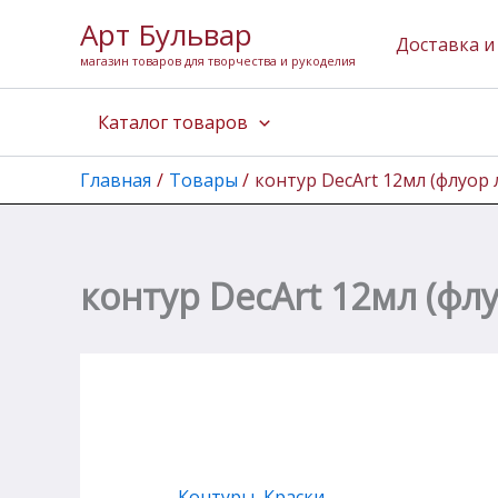
Перейти
Арт Бульвар
к
Доставка и
магазин товаров для творчества и рукоделия
содержимому
Каталог товаров
Главная
Товары
контур DecArt 12мл (флуор
контур DecArt 12мл (ф
Контуры
,
Краски