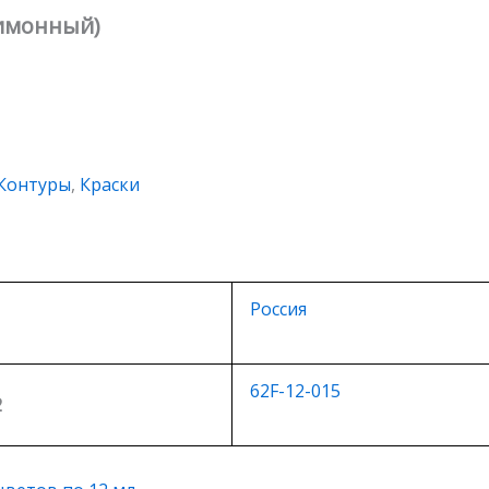
лимонный)
Контуры
,
Краски
Россия
62F-12-015
2