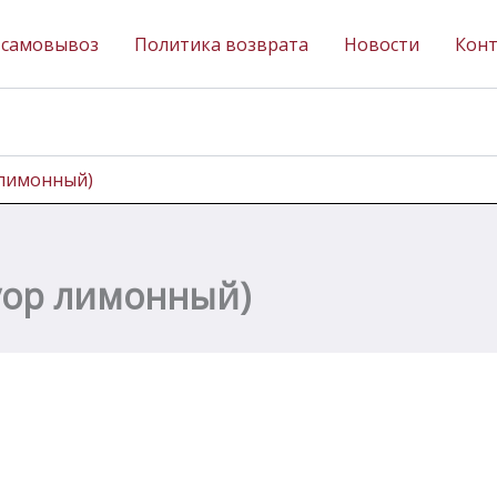
 самовывоз
Политика возврата
Новости
Кон
 лимонный)
луор лимонный)