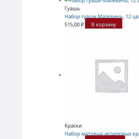
Гуашь
Набор гуаши Малевичъ, 12 цв
515,00
₽
В корзину
Краски
Набор матовых акриловых кр