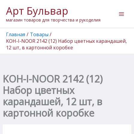
Количество
Перейти
Арт Бульвар
товара
к
KOH-
содержимому
магазин товаров для творчества и рукоделия
I-
NOOR
2142
Главная
Товары
(12)
KOH-I-NOOR 2142 (12) Набор цветных карандашей,
Набор
12 шт, в картонной коробке
цветных
карандашей,
12
шт,
в
KOH-I-NOOR 2142 (12)
картонной
коробке
Набор цветных
карандашей, 12 шт, в
картонной коробке