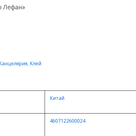
р Лефан»
Канцелярия
,
Клей
Китай
4607122600024