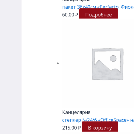
пакет 36х40см «Perfecto. Фио
60,00
₽
Подробнее
Канцелярия
степлер №24/6 «OfficeSpace» н
215,00
₽
В корзину