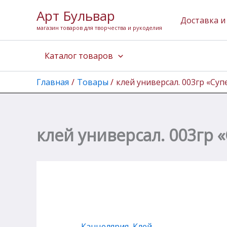
Количество
Перейти
Арт Бульвар
товара
к
Доставка и
клей
магазин товаров для творчества и рукоделия
содержимому
универсал.
003гр
Каталог товаров
"Супер
Лефан"
Главная
Товары
клей универсал. 003гр «Су
клей универсал. 003гр 
Канцелярия
,
Клей