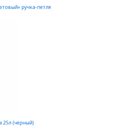
летовый» ручка-петля
а 25л (чёрный)