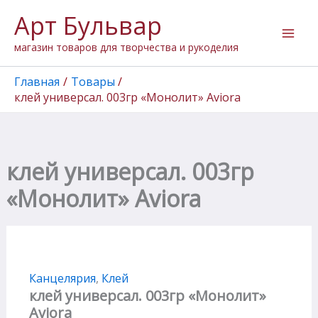
Количество
Перейти
Арт Бульвар
товара
к
клей
содержимому
магазин товаров для творчества и рукоделия
универсал.
003гр
"Монолит"
Главная
Товары
Aviora
клей универсал. 003гр «Монолит» Aviora
клей универсал. 003гр
«Монолит» Aviora
Канцелярия
,
Клей
клей универсал. 003гр «Монолит»
Aviora