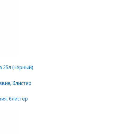
а 25л (чёрный)
ия, блистер