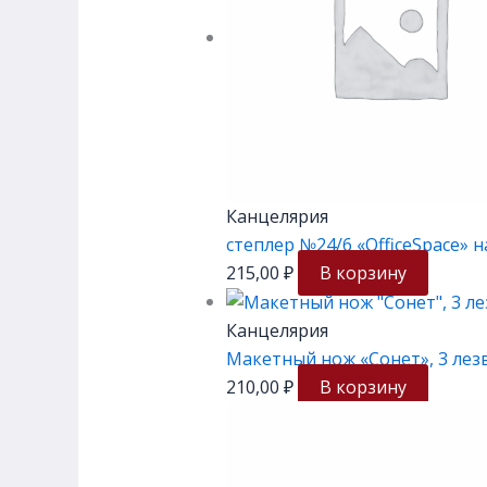
Канцелярия
степлер №24/6 «OfficeSpace» н
215,00
₽
В корзину
Канцелярия
Макетный нож «Сонет», 3 лезв
210,00
₽
В корзину