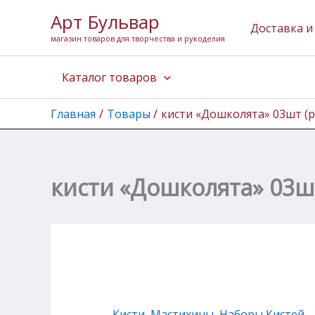
Перейти
Арт Бульвар
к
Доставка и
магазин товаров для творчества и рукоделия
содержимому
Каталог товаров
Главная
Товары
кисти «Дошколята» 03шт (
кисти «Дошколята» 03ш
Кисти, Мастихины
,
Наборы Кистей