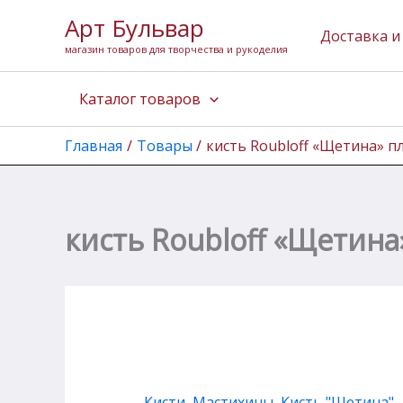
Количество
Перейти
Арт Бульвар
товара
к
Доставка и
кисть
магазин товаров для творчества и рукоделия
содержимому
Roubloff
"Щетина"
Каталог товаров
плоская
длинная
№10
Главная
Товары
кисть Roubloff «Щетина» п
кисть Roubloff «Щетин
Кисти, Мастихины
,
Кисть "Щетина"