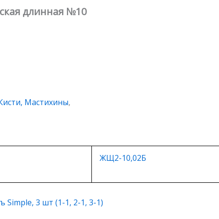
оская длинная №10
Кисти, Мастихины
,
ЖЩ2-10,02Б