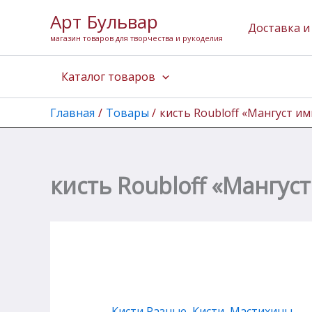
Количество
Перейти
Арт Бульвар
товара
к
Доставка и
кисть
магазин товаров для творчества и рукоделия
содержимому
Roubloff
"Мангуст
Каталог товаров
имитация"
круглая
№02
Главная
Товары
кисть Roubloff «Мангуст и
кисть Roubloff «Мангус
Кисти Разные
,
Кисти, Мастихины