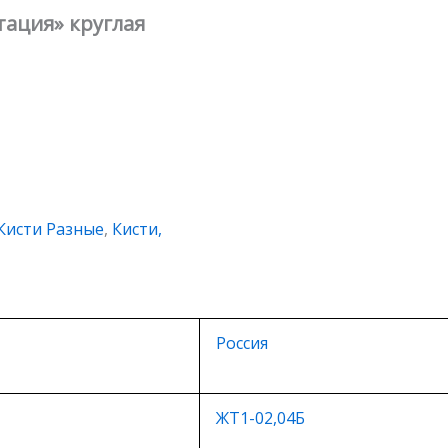
тация» круглая
Кисти Разные
,
Кисти,
Россия
ЖТ1-02,04Б