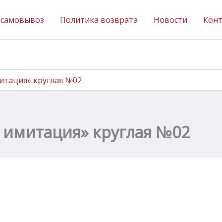
 самовывоз
Политика возврата
Новости
Кон
митация» круглая №02
т имитация» круглая №02