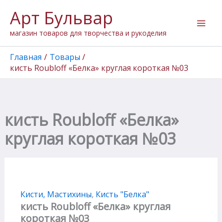
Количество
Перейти
Арт Бульвар
товара
к
кисть
содержимому
магазин товаров для творчества и рукоделия
Roubloff
"Белка"
круглая
Главная
Товары
короткая
кисть Roubloff «Белка» круглая короткая №03
№03
кисть Roubloff «Белка»
круглая короткая №03
Кисти, Мастихины
,
Кисть "Белка"
кисть Roubloff «Белка» круглая
короткая №03