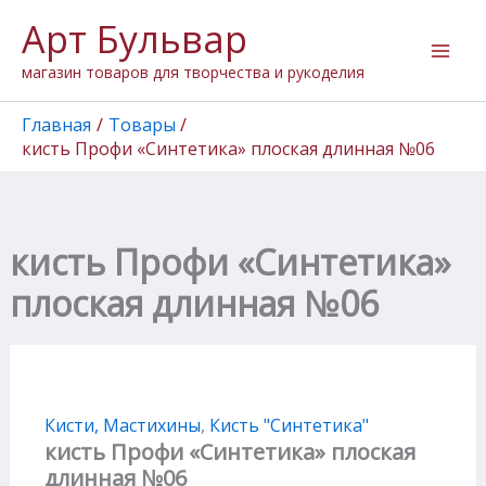
Количество
Перейти
Арт Бульвар
товара
к
кисть
содержимому
магазин товаров для творчества и рукоделия
Профи
"Синтетика"
плоская
Главная
Товары
длинная
кисть Профи «Синтетика» плоская длинная №06
№06
кисть Профи «Синтетика»
плоская длинная №06
Кисти, Мастихины
,
Кисть "Cинтетика"
кисть Профи «Синтетика» плоская
длинная №06