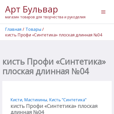
Количество
Перейти
Арт Бульвар
товара
к
кисть
содержимому
магазин товаров для творчества и рукоделия
Профи
"Синтетика"
плоская
Главная
Товары
длинная
кисть Профи «Синтетика» плоская длинная №04
№04
кисть Профи «Синтетика»
плоская длинная №04
Кисти, Мастихины
,
Кисть "Cинтетика"
кисть Профи «Синтетика» плоская
длинная №04