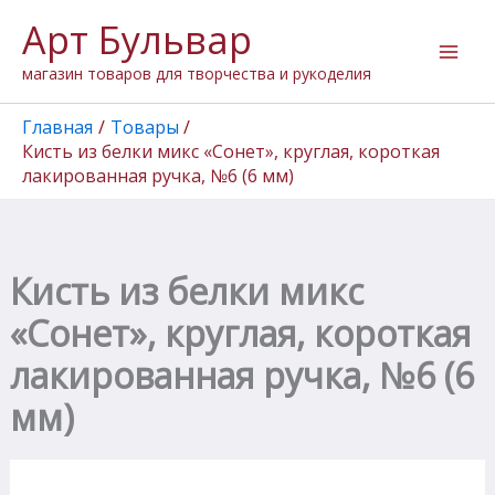
Количество
Перейти
Арт Бульвар
товара
к
Кисть
содержимому
магазин товаров для творчества и рукоделия
из
белки
микс
Главная
Товары
"Сонет",
Кисть из белки микс «Сонет», круглая, короткая
круглая,
лакированная ручка, №6 (6 мм)
короткая
лакированная
ручка,
№6
(6
Кисть из белки микс
мм)
«Сонет», круглая, короткая
лакированная ручка, №6 (6
мм)