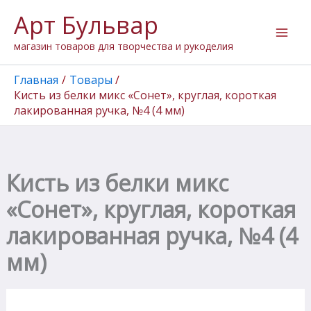
Количество
Перейти
Арт Бульвар
товара
к
Кисть
содержимому
магазин товаров для творчества и рукоделия
из
белки
микс
Главная
Товары
"Сонет",
Кисть из белки микс «Сонет», круглая, короткая
круглая,
лакированная ручка, №4 (4 мм)
короткая
лакированная
ручка,
№4
(4
Кисть из белки микс
мм)
«Сонет», круглая, короткая
лакированная ручка, №4 (4
мм)