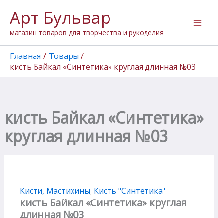
Количество
Перейти
Арт Бульвар
товара
к
кисть
содержимому
магазин товаров для творчества и рукоделия
Байкал
"Синтетика"
круглая
Главная
Товары
длинная
кисть Байкал «Синтетика» круглая длинная №03
№03
кисть Байкал «Синтетика»
круглая длинная №03
Кисти, Мастихины
,
Кисть "Cинтетика"
кисть Байкал «Синтетика» круглая
длинная №03