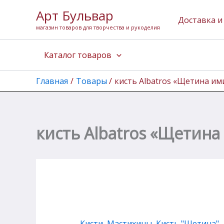
Перейти
Арт Бульвар
к
Доставка и
магазин товаров для творчества и рукоделия
содержимому
Каталог товаров
Главная
Товары
кисть Albatros «Щетина им
кисть Albatros «Щетина
Кисти, Мастихины
,
Кисть "Щетина"