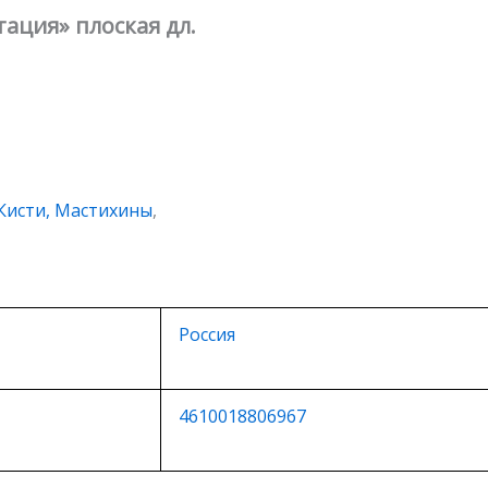
ация» плоская дл.
Кисти, Мастихины
,
Россия
4610018806967