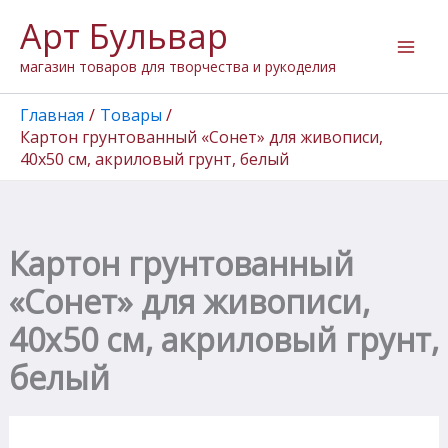
Количество
Перейти
Арт Бульвар
товара
к
Картон
содержимому
магазин товаров для творчества и рукоделия
грунтованный
"Сонет"
для
Главная
Товары
живописи,
Картон грунтованный «Сонет» для живописи,
40х50
40х50 см, акриловый грунт, белый
см,
акриловый
грунт,
белый
Картон грунтованный
«Сонет» для живописи,
40х50 см, акриловый грунт,
белый