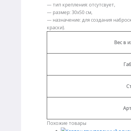
— тип крепления: отсутсвует,
— размер: 30х50 см,
— назначение: для создания наброс
краски).
Вес в и
Га
С
Арт
Похожие товары