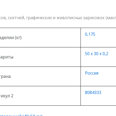
ков, скетчей, графических и живописных зарисовок (ма
0,175
зделии (кг)
50 х 30 х 0,2
бариты
Россия
трана
8084333
икул 2