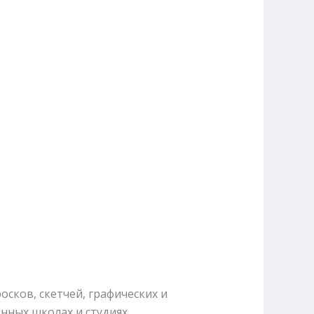
сков, скетчей, графических и
нных школах и студиях.