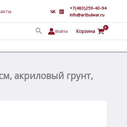
+7(483)259-40-94
такты
info@artbulwar.ru
Поиск
Корзина
Войти
см, акриловый грунт,