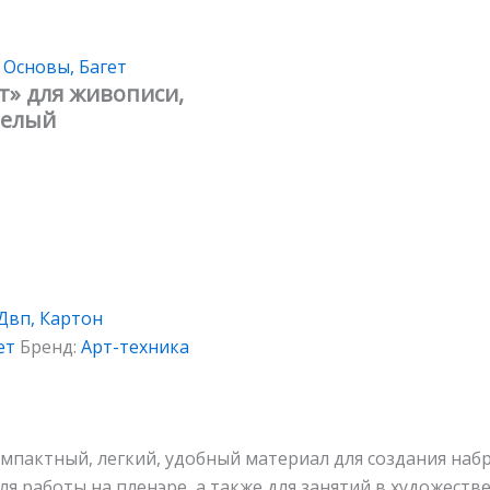
 Основы, Багет
т» для живописи,
белый
Двп, Картон
ет
Бренд:
Арт-техника
пактный, легкий, удобный материал для создания набро
я работы на пленэре, а также для занятий в художестве