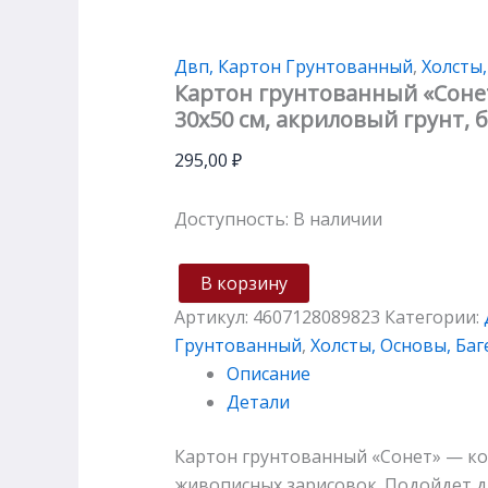
Двп, Картон Грунтованный
,
Холсты,
Картон грунтованный «Соне
30х50 см, акриловый грунт, 
295,00
₽
Доступность:
В наличии
В корзину
Артикул:
4607128089823
Категории:
Грунтованный
,
Холсты, Основы, Баг
Описание
Детали
Картон грунтованный «Сонет» — ком
живописных зарисовок. Подойдет дл