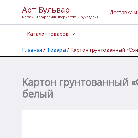
Количество
Перейти
Арт Бульвар
товара
к
Доставка и
Картон
магазин товаров для творчества и рукоделия
содержимому
грунтованный
"Сонет"
Каталог товаров
для
живописи,
30х50
Главная
Товары
Картон грунтованный «Соне
см,
акриловый
грунт,
белый
Картон грунтованный «С
белый