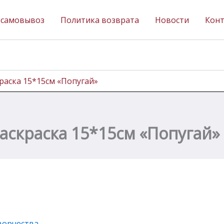
 самовывоз
Политика возврата
Новости
Кон
краска 15*15см «Попугай»
раскраска 15*15см «Попугай»
ворчества