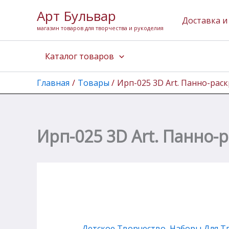
Количество
Перейти
Арт Бульвар
товара
к
Доставка и
Ирп-025
магазин товаров для творчества и рукоделия
содержимому
3D
Art.
Каталог товаров
Панно-
раскраска
15*15см
Главная
Товары
Ирп-025 3D Art. Панно-рас
"Попугай"
Ирп-025 3D Art. Панно-
Детское Творчество
,
Наборы Для Т