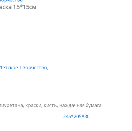
аска 15*15см
Детское Творчество
,
I
иуретана, краски, кисть, наждачная бумага.
245*205*30