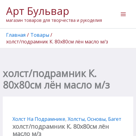
Количество
Перейти
Арт Бульвар
товара
к
холст/
содержимому
магазин товаров для творчества и рукоделия
подрамник
К.
80х80см
Главная
Товары
лён
холст/подрамник К. 80х80см лён масло м/з
масло
м/
з
холст/подрамник К.
80х80см лён масло м/з
Холст На Подрамнике
,
Холсты, Основы, Багет
холст/подрамник К. 80х80см лён
масло м/з