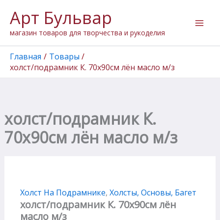
Количество
Перейти
Арт Бульвар
товара
к
холст/
содержимому
магазин товаров для творчества и рукоделия
подрамник
К.
70х90см
Главная
Товары
лён
холст/подрамник К. 70х90см лён масло м/з
масло
м/
з
холст/подрамник К.
70х90см лён масло м/з
Холст На Подрамнике
,
Холсты, Основы, Багет
холст/подрамник К. 70х90см лён
масло м/з