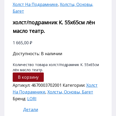
Холст На Подрамнике
,
Холсты, Основы,
Багет
холст/подрамник К. 55х65см лён
масло театр.
1 665,00
₽
Доступность:
В наличии
Количество товара холст/подрамник К. 55х65см
лён масло театр.
В корзину
Артикул:
4670003702001
Категории:
Холст
На Подрамнике
,
Холсты, Основы, Багет
Бренд:
LORI
Детали