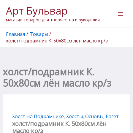
Количество
Перейти
Арт Бульвар
товара
к
холст/
содержимому
магазин товаров для творчества и рукоделия
подрамник
К.
50х80см
Главная
Товары
лён
холст/подрамник К. 50х80см лён масло кр/з
масло
кр/
з
холст/подрамник К.
50х80см лён масло кр/з
Холст На Подрамнике
,
Холсты, Основы, Багет
холст/подрамник К. 50х80см лён
масло кр/з