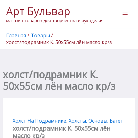
Количество
Перейти
Арт Бульвар
товара
к
холст/
содержимому
магазин товаров для творчества и рукоделия
подрамник
К.
50х55см
Главная
Товары
лён
холст/подрамник К. 50х55см лён масло кр/з
масло
кр/
з
холст/подрамник К.
50х55см лён масло кр/з
Холст На Подрамнике
,
Холсты, Основы, Багет
холст/подрамник К. 50х55см лён
масло кр/з