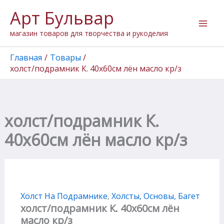
Количество
Перейти
Арт Бульвар
товара
к
холст/
содержимому
магазин товаров для творчества и рукоделия
подрамник
К.
40х60см
Главная
Товары
лён
холст/подрамник К. 40х60см лён масло кр/з
масло
кр/
з
холст/подрамник К.
40х60см лён масло кр/з
Холст На Подрамнике
,
Холсты, Основы, Багет
холст/подрамник К. 40х60см лён
масло кр/з