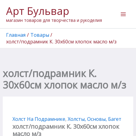
Количество
Перейти
Арт Бульвар
товара
к
холст/
содержимому
магазин товаров для творчества и рукоделия
подрамник
К.
30х60см
Главная
Товары
хлопок
холст/подрамник К. 30х60см хлопок масло м/з
масло
м/
з
холст/подрамник К.
30х60см хлопок масло м/з
Холст На Подрамнике
,
Холсты, Основы, Багет
холст/подрамник К. 30х60см хлопок
масло м/з