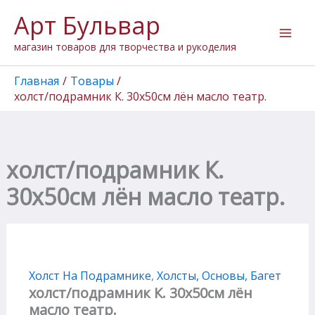
Количество
Перейти
Арт Бульвар
товара
к
холст/
содержимому
магазин товаров для творчества и рукоделия
подрамник
К.
30х50см
Главная
Товары
лён
холст/подрамник К. 30х50см лён масло театр.
масло
театр.
холст/подрамник К.
30х50см лён масло театр.
Холст На Подрамнике
,
Холсты, Основы, Багет
холст/подрамник К. 30х50см лён
масло театр.