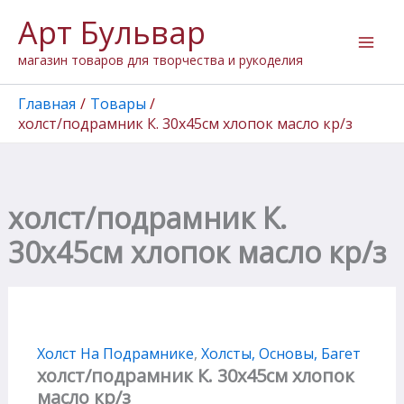
Количество
Перейти
Арт Бульвар
товара
к
холст/
содержимому
магазин товаров для творчества и рукоделия
подрамник
К.
30х45см
Главная
Товары
хлопок
холст/подрамник К. 30х45см хлопок масло кр/з
масло
кр/
з
холст/подрамник К.
30х45см хлопок масло кр/з
Холст На Подрамнике
,
Холсты, Основы, Багет
холст/подрамник К. 30х45см хлопок
масло кр/з