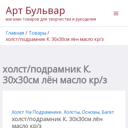
Количество
Перейти
Арт Бульвар
товара
к
холст/
содержимому
магазин товаров для творчества и рукоделия
подрамник
К.
30х30см
Главная
Товары
лён
холст/подрамник К. 30х30см лён масло кр/з
масло
кр/
з
холст/подрамник К.
30х30см лён масло кр/з
Холст На Подрамнике
,
Холсты, Основы, Багет
холст/подрамник К. 30х30см лён
масло кр/з