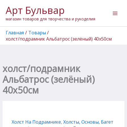
Количество
Перейти
Арт Бульвар
товара
к
холст/
содержимому
магазин товаров для творчества и рукоделия
подрамник
Альбатрос
(зелёный)
Главная
Товары
40х50см
холст/подрамник Альбатрос (зелёный) 40х50см
холст/подрамник
Альбатрос (зелёный)
40х50см
Холст На Подрамнике
,
Холсты, Основы, Багет