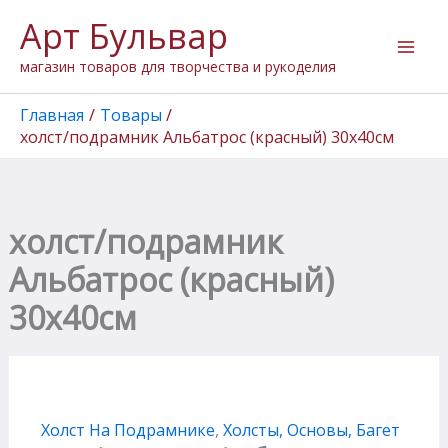
Количество
Перейти
Арт Бульвар
товара
к
холст/
содержимому
магазин товаров для творчества и рукоделия
подрамник
Альбатрос
(красный)
Главная
Товары
30х40см
холст/подрамник Альбатрос (красный) 30х40см
холст/подрамник
Альбатрос (красный)
30х40см
Холст На Подрамнике
,
Холсты, Основы, Багет