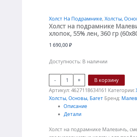
Холст На Подрамнике
,
Холсты, Осно
Холст на подрамнике Малеви
хлопок, 55% лен, 360 гр (60х8
1 690,00
₽
Доступность:
В наличии
-
+
В корзину
Артикул:
4627118634161
Категории:
Холсты, Основы, Багет
Бренд:
Мале
Описание
Детали
Холст на подрамнике Малевичъ, смес