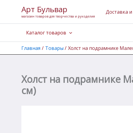
Количество
Перейти
Арт Бульвар
товара
к
Доставка и
Холст
магазин товаров для творчества и рукоделия
содержимому
на
подрамнике
Каталог товаров
Малевичъ,
смесь
45%
Главная
Товары
Холст на подрамнике Малеви
хлопок,
55%
лен,
360
гр
Холст на подрамнике Ма
(60х80
см)
см)