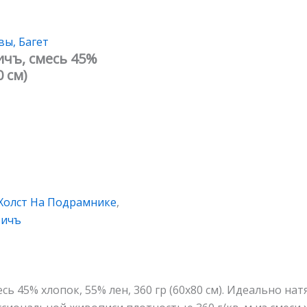
вы, Багет
чъ, смесь 45%
0 см)
Холст На Подрамнике
,
вичъ
ь 45% хлопок, 55% лен, 360 гр (60х80 см). Идеально на