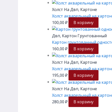
Холст На Двп, Картоне
Холст акварельный на картон
100,00
₽
В корзину
Двп, Картон Грунтованный
Картон грунтованный односто
160,00
₽
В корзину
Холст На Двп, Картоне
Холст акварельный на картон
195,00
₽
В корзину
Холст На Двп, Картоне
Холст акварельный на картон
280,00
₽
В корзину