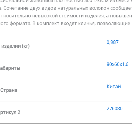
сиональной живописи плотностью 360 г/кв. м из смеси х
е. Сочетание двух видов натуральных волокон сообщае
относительно невысокой стоимости изделия, а повышен
шого формата. В комплект входят клинья, позволяющие
0,987
 изделии (кг)
80х60х1,6
Габариты
Китай
Страна
276080
ртикул 2