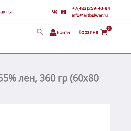
+7(483)259-40-94
такты
info@artbulwar.ru
Поиск
Корзина
Войти
5% лен, 360 гр (60х80