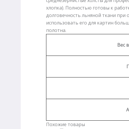
среднезернистые холсты для профес
хлопка). Полностью готовы к работ
долговечность льняной ткани при 
использовать его для картин боль
полотна.
Вес в
А
Похожие товары