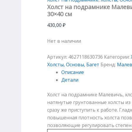
Холст на подрамнике Малевич
30×40 см
430,00
₽
Нет в наличии
Артикул:
4627118630736
Категории:
Холсты, Основы, Багет
Бренд:
Мале
Описание
Детали
Холст на подрамнике Малевичъ, хлоп
натянутые грунтованные холсты из
сразу же приступить к работе. Гла
повышенная плотность холста позво
позволяющие регулировать степень