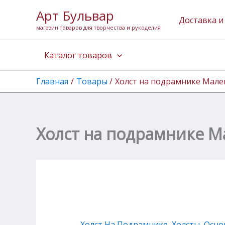
Перейти
Арт Бульвар
к
Доставка и
магазин товаров для творчества и рукоделия
содержимому
Каталог товаров
Главная
Товары
Холст на подрамнике Малев
Холст на подрамнике Ма
Холст На Подрамнике
,
Холсты, Осно