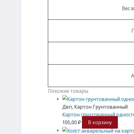
Вес в
А
Похожие товары
Двп, Картон Грунтованный
Картон грунтованный односто
105,00
₽
В корзину