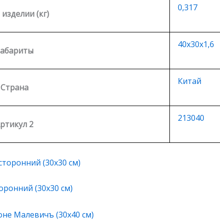
0,317
 изделии (кг)
40х30х1,6
Габариты
Китай
Страна
213040
ртикул 2
ронний (30х30 см)