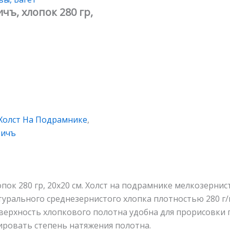
ъ, хлопок 280 гр,
Холст На Подрамнике
,
вичъ
пок 280 гр, 20х20 см. Холст на подрамнике мелкозерни
турального среднезернистого хлопка плотностью 280 г/
оверхность хлопкового полотна удобна для прорисовки 
ировать степень натяжения полотна.