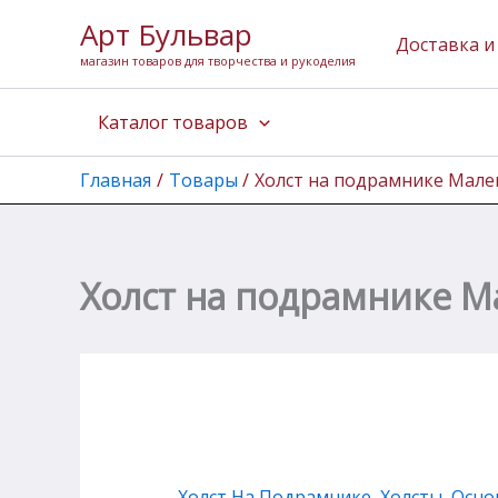
Количество
Перейти
Арт Бульвар
товара
к
Доставка и
Холст
магазин товаров для творчества и рукоделия
содержимому
на
подрамнике
Каталог товаров
Малевичъ,
хлопок
280
Главная
Товары
Холст на подрамнике Малев
гр,
20х20
см
Холст на подрамнике Ма
Холст На Подрамнике
,
Холсты, Осно