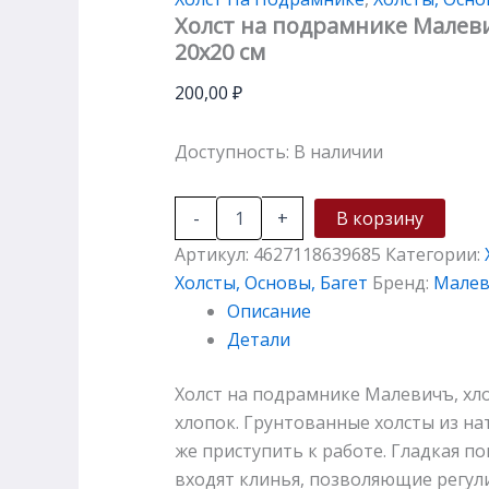
Холст на подрамнике Малевич
20х20 см
200,00
₽
Доступность:
В наличии
-
+
В корзину
Артикул:
4627118639685
Категории:
Холсты, Основы, Багет
Бренд:
Мале
Описание
Детали
Холст на подрамнике Малевичъ, хло
хлопок. Грунтованные холсты из на
же приступить к работе. Гладкая п
входят клинья, позволяющие регул