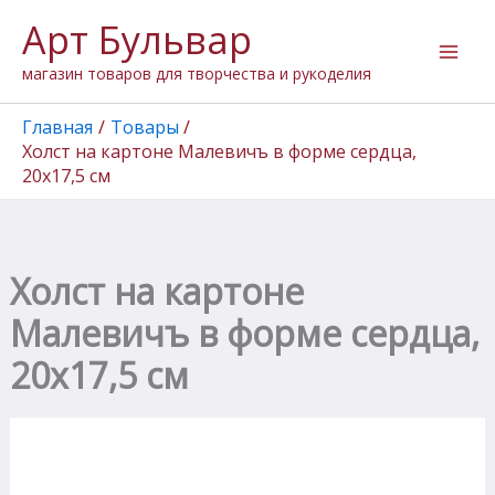
Количество
Перейти
Арт Бульвар
товара
к
Холст
содержимому
магазин товаров для творчества и рукоделия
на
картоне
Малевичъ
Главная
Товары
в
Холст на картоне Малевичъ в форме сердца,
форме
20х17,5 см
сердца,
20х17,5
см
Холст на картоне
Малевичъ в форме сердца,
20х17,5 см