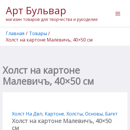
Количество
Перейти
Арт Бульвар
товара
к
Холст
содержимому
магазин товаров для творчества и рукоделия
на
картоне
Малевичъ,
Главная
Товары
40x50
Холст на картоне Малевичъ, 40×50 см
см
Холст на картоне
Малевичъ, 40×50 см
Холст На Двп, Картоне
,
Холсты, Основы, Багет
Холст на картоне Малевичъ, 40×50
см