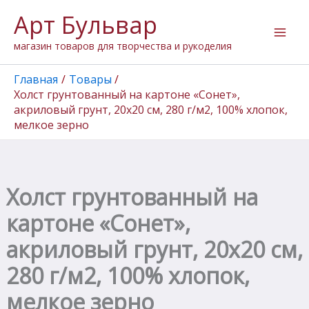
Количество
Перейти
Арт Бульвар
товара
к
Холст
содержимому
магазин товаров для творчества и рукоделия
грунтованный
на
картоне
Главная
Товары
"Сонет",
Холст грунтованный на картоне «Сонет»,
акриловый
акриловый грунт, 20х20 см, 280 г/м2, 100% хлопок,
грунт,
мелкое зерно
20х20
см,
280
г/
м2,
Холст грунтованный на
100%
хлопок,
картоне «Сонет»,
мелкое
зерно
акриловый грунт, 20х20 см,
280 г/м2, 100% хлопок,
мелкое зерно