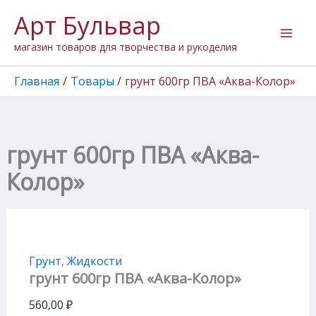
Количество
Перейти
Арт Бульвар
товара
к
грунт
содержимому
магазин товаров для творчества и рукоделия
600гр
ПВА
"Аква-
Главная
Товары
грунт 600гр ПВА «Аква-Колор»
Колор"
грунт 600гр ПВА «Аква-
Колор»
Грунт
,
Жидкости
грунт 600гр ПВА «Аква-Колор»
560,00
₽