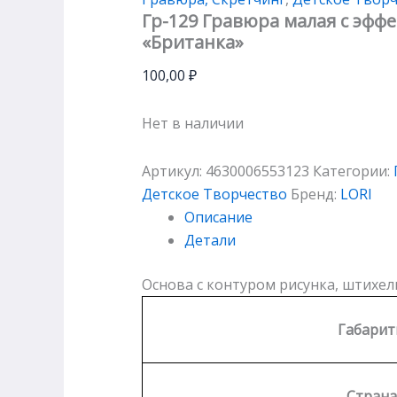
Гр-129 Гравюра малая с эфф
«Британка»
100,00
₽
Нет в наличии
Артикул:
4630006553123
Категории:
Детское Творчество
Бренд:
LORI
Описание
Детали
Основа с контуром рисунка, штихель
Габари
Страна