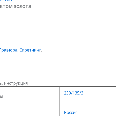
ектом золота
Гравюра, Скретчинг
,
, инструкция.
230/135/3
ты
Россия