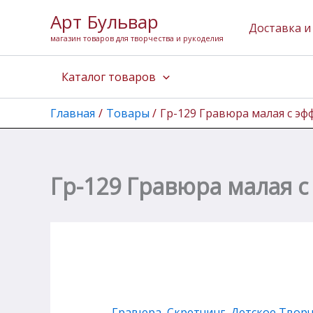
Перейти
Арт Бульвар
к
Доставка и
магазин товаров для творчества и рукоделия
содержимому
Каталог товаров
Главная
Товары
Гр-129 Гравюра малая с эф
Гр-129 Гравюра малая с
Гравюра, Скретчинг
,
Детское Твор