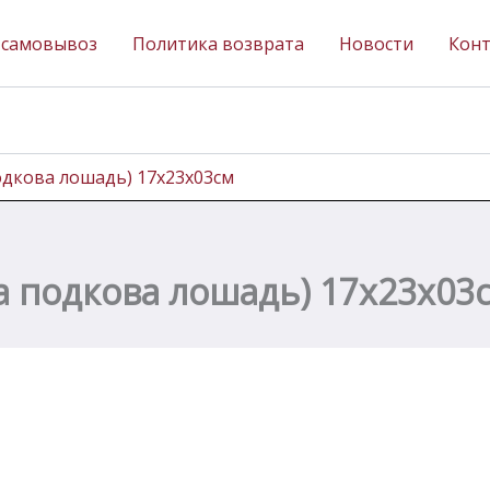
 самовывоз
Политика возврата
Новости
Кон
одкова лошадь) 17х23х03см
а подкова лошадь) 17х23х03