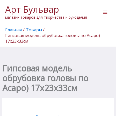
Количество
Перейти
Арт Бульвар
товара
к
Гипсовая
содержимому
магазин товаров для творчества и рукоделия
модель
обрубовка
головы
Главная
Товары
по
Гипсовая модель обрубовка головы по Асаро)
Асаро)
17х23х33см
17х23х33см
Гипсовая модель
обрубовка головы по
Асаро) 17х23х33см