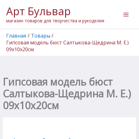
Количество
Перейти
Арт Бульвар
товара
к
Гипсовая
содержимому
магазин товаров для творчества и рукоделия
модель
бюст
Салтыкова-
Главная
Товары
Щедрина
Гипсовая модель бюст Салтыкова-Щедрина М. Е.)
М.
09х10х20см
Е.)
09х10х20см
Гипсовая модель бюст
Салтыкова-Щедрина М. Е.)
09х10х20см