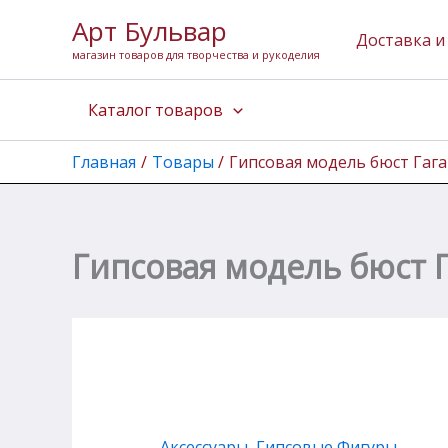
Количество
Перейти
Арт Бульвар
товара
к
Доставка и
Гипсовая
магазин товаров для творчества и рукоделия
содержимому
модель
бюст
Каталог товаров
Гагарина
Ю.
А.)
Главная
Товары
Гипсовая модель бюст Гага
16х10х25см
Гипсовая модель бюст Г
Аксессуары
,
Гипсовые Фигуры