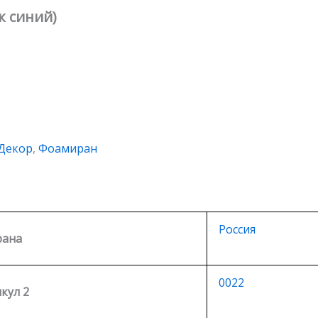
к синий)
Декор
,
Фоамиран
Россия
рана
0022
кул 2