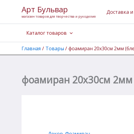
Количество
Перейти
Арт Бульвар
товара
к
Доставка и
фоамиран
магазин товаров для творчества и рукоделия
содержимому
20х30см
2мм
Каталог товаров
(блеск
синий)
Главная
Товары
фоамиран 20х30см 2мм (бле
фоамиран 20х30см 2мм 
Декор
,
Фоамиран