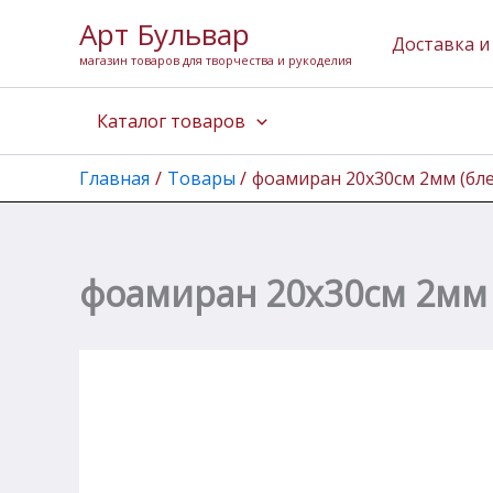
Количество
Перейти
Арт Бульвар
товара
к
Доставка и
фоамиран
магазин товаров для творчества и рукоделия
содержимому
20х30см
2мм
Каталог товаров
(блеск
бронза
светлая)
Главная
Товары
фоамиран 20х30см 2мм (бле
фоамиран 20х30см 2мм (