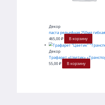
Декор
паста рельефная 250мл гибка
465,00
₽
В корзину
Декор
Трафарет «Цветик» «Транспор
55,00
₽
В корзину