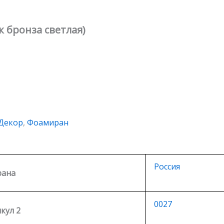
к бронза светлая)
Декор
,
Фоамиран
Россия
рана
0027
кул 2