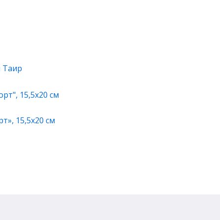
я Таир
т», 15,5х20 см