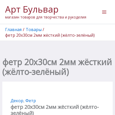
Количество
Перейти
Арт Бульвар
товара
к
фетр
содержимому
магазин товаров для творчества и рукоделия
20х30см
2мм
жёсткий
Главная
Товары
(жёлто-
фетр 20х30см 2мм жёсткий (жёлто-зелёный)
зелёный)
фетр 20х30см 2мм жёсткий
(жёлто-зелёный)
Декор
,
Фетр
фетр 20х30см 2мм жёсткий (жёлто-
зелёный)