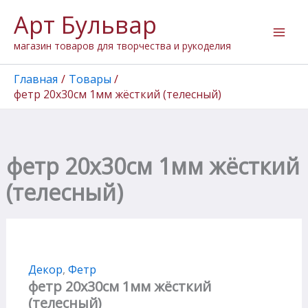
Количество
Перейти
Арт Бульвар
товара
к
фетр
содержимому
магазин товаров для творчества и рукоделия
20х30см
1мм
жёсткий
Главная
Товары
(телесный)
фетр 20х30см 1мм жёсткий (телесный)
фетр 20х30см 1мм жёсткий
(телесный)
Декор
,
Фетр
фетр 20х30см 1мм жёсткий
(телесный)