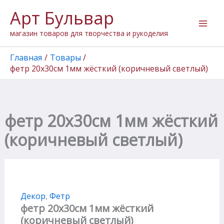
Количество
Перейти
Арт Бульвар
товара
к
фетр
содержимому
магазин товаров для творчества и рукоделия
20х30см
1мм
жёсткий
Главная
Товары
(коричневый
фетр 20х30см 1мм жёсткий (коричневый светлый)
светлый)
фетр 20х30см 1мм жёсткий
(коричневый светлый)
Декор
,
Фетр
фетр 20х30см 1мм жёсткий
(коричневый светлый)