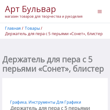
Количество
Перейти
Арт Бульвар
товара
к
Держатель
содержимому
магазин товаров для творчества и рукоделия
для
пера
с
Главная
Товары
5
Держатель для пера с 5 перьями «Сонет», блистер
перьями
"Сонет",
блистер
Держатель для пера с 5
перьями «Сонет», блистер
Графика
,
Инструменты Для Графики
Держатель для пера с 5 перьями