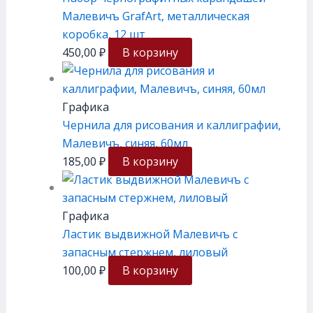
Малевичъ GrafArt, металлическая
коробка, 12 шт
450,00
₽
В корзину
Графика
Чернила для рисования и каллиграфии,
Малевичъ, синяя, 60мл
185,00
₽
В корзину
Графика
Ластик выдвижной Малевичъ с
запасным стержнем, лиловый
100,00
₽
В корзину