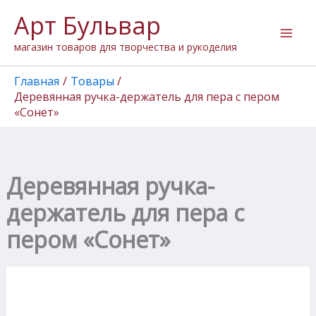
Количество
Перейти
Арт Бульвар
товара
к
Деревянная
содержимому
магазин товаров для творчества и рукоделия
ручка-
держатель
для
Главная
Товары
пера
Деревянная ручка-держатель для пера с пером
с
«Сонет»
пером
"Сонет"
Деревянная ручка-
держатель для пера с
пером «Сонет»