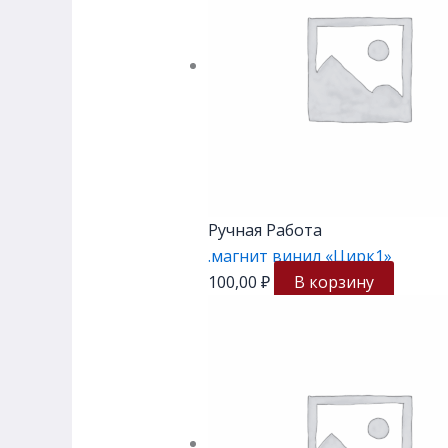
Ручная Работа
.магнит винил «Цирк1»
100,00
₽
В корзину