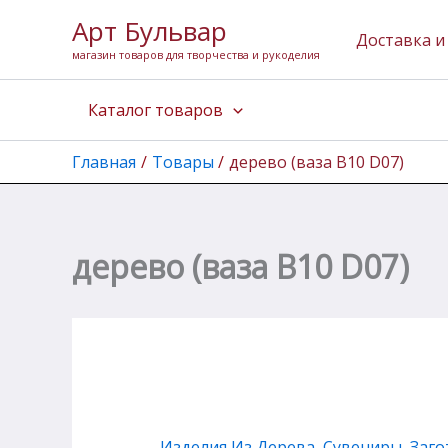
Перейти
Арт Бульвар
к
Доставка и
магазин товаров для творчества и рукоделия
содержимому
Каталог товаров
Главная
Товары
дерево (ваза В10 D07)
дерево (ваза В10 D07)
Изделия Из Дерева
,
Сувениры, Заг